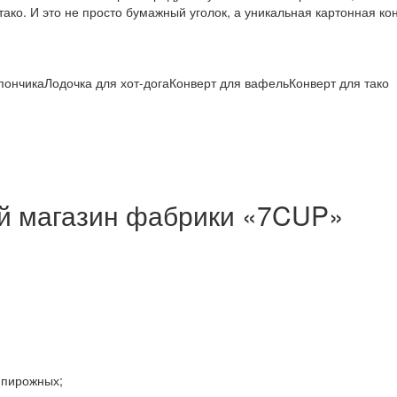
 тако. И это не просто бумажный уголок, а уникальная картонная кон
пончика
Лодочка для хот-дога
Конверт для вафель
Конверт для тако
й магазин фабрики «7CUP»
 пирожных;